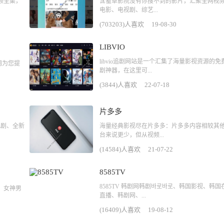
频全集，
含羞草影院没有你搜不到的影片，汇聚全网视
电影、电视剧、综艺...
(703203)人喜欢
19-08-30
LIBVIO
libvio追剧网站是一个汇集了海量影视资源的免
网为您提
剧神器，在这里可...
(3844)人喜欢
22-07-18
片多多
视剧、全新
海量经典影视尽在片多多：片多多内容相较其
台来说更少，但从视频...
(14584)人喜欢
21-07-22
8585TV
8585TV 韩剧网韩剧바로바로、韩国影视、韩国
、女神男
直播、韩剧网、...
(16409)人喜欢
19-08-12