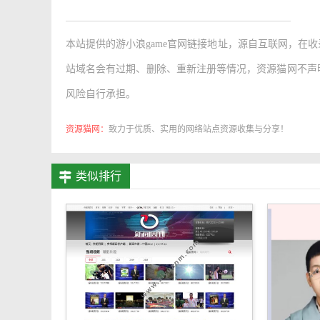
本站提供的
游小浪game官网链接地址
，源自互联网，在收
站域名会有过期、删除、重新注册等情况，资源猫网不声
风险自行承担。
资源猫网：
致力于优质、实用的网络站点资源收集与分享！
类似排行