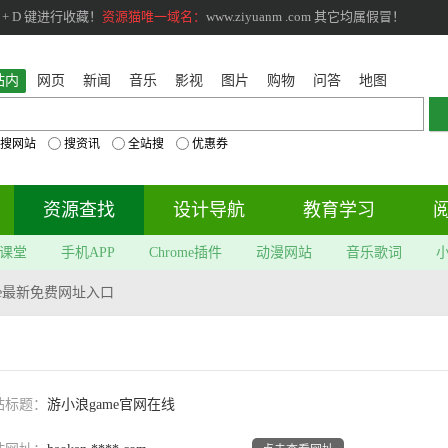
+ D 键进行收藏！
资源猫唯一域名：
www.ziyuanm .com 其它均属假冒！
站内
网页
新闻
音乐
影视
图片
购物
问答
地图
搜网站
搜资讯
全站搜
优惠券
资源查找
设计导航
教育学习
课堂
手机APP
Chrome插件
动漫网站
音乐歌词
me最新免费网址入口
站标题：
游小浪game官网在线