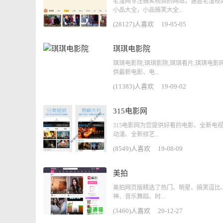
老湿网专注搞笑视频的网站，涵盖老湿视
小品大全，小品搞笑大全...
(28127)人喜欢
19-05-05
琪琪电影院
琪琪电影院,琪琪影院,琪琪看片,琪琪电影
供最新电影、电...
(11383)人喜欢
19-09-02
315电影网
315电影网为您提供好看的电影、全新电
动漫、全新综艺...
(8549)人喜欢
19-08-09
美拍
美拍网页版精选了热门、明星、搞笑逗比
神、音乐舞蹈、时...
(3460)人喜欢
20-12-27