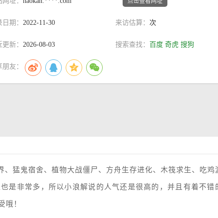
站网址：
haokan.****.com
点击查看网址
录日期：
2022-11-30
来访估算：
次
近更新：
2026-08-03
搜索查找：
百度
奇虎
搜狗
享朋友：
世界、猛鬼宿舍、植物大战僵尸、方舟生存进化、木筏求生、吃鸡
型也是非常多，所以小浪解说的人气还是很高的，并且有着不错
受哦！