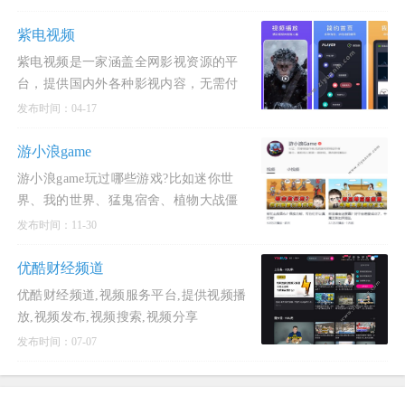
紫电视频
紫电视频是一家涵盖全网影视资源的平
台，提供国内外各种影视内容，无需付
费、无需开通会员，即可实时同步网站上
发布时间：04-17
最新的剧集，让您畅享追剧
游小浪game
游小浪game玩过哪些游戏?比如迷你世
界、我的世界、猛鬼宿舍、植物大战僵
尸、方舟生存进化、木筏求生、吃鸡游戏
发布时间：11-30
等等，都是比较热门
优酷财经频道
优酷财经频道,视频服务平台,提供视频播
放,视频发布,视频搜索,视频分享
发布时间：07-07