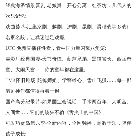
经典海派情景喜剧-老娘舅、开心公寓、红茶坊，几代人的
欢乐记忆;
戏曲荟萃-汇集京剧、越剧、沪剧、昆剧、滑稽戏等多戏种
名家名段，让戏迷过足戏瘾;
UFC-免费直播任性看，看中国力量闪耀八角笼;
美影厂经典国漫-天书奇谭、葫芦兄弟、黑猫警长、西岳奇
童、大闹天宫……你的童年都在这里;
TVB怀旧剧场-陀枪师姐、学警雄心、雪山飞狐……每一部
港剧神作都值得再看一遍;
国产高分纪录片-如果国宝会说话、手术两百年、大明宫、
人间世……它们的镜头不输《舌尖上的中国》;
可爱巧虎岛第六季-全新内容，全网独播，寓教于乐，陪伴
孩子成长;