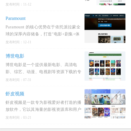
了一个方便快捷的观影渠道。
发布时间：11-12
Paramount
Paramount 的核心优势在于依托派拉蒙全
球的深厚内容储备，打造“电影+剧集+体
育+新闻+家庭娱乐”的综合型流媒体平
发布时间：12-11
台，并以灵活的订阅
博世电影
博世电影是一个提供最新电影、高清电
影、综艺、动漫、电视剧等资源下载的专
业网站。在这里，用户可以轻松找到并分
发布时间：07-31
享各种各样的电影
虾皮视频
虾皮视频是一款专为影视爱好者打造的播
放软件，它以其海量的影视资源库和用户
友好的界面设计赢得了广泛的好评。
发布时间：03-21