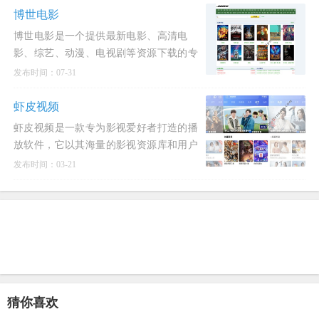
博世电影
博世电影是一个提供最新电影、高清电
影、综艺、动漫、电视剧等资源下载的专
业网站。在这里，用户可以轻松找到并分
发布时间：07-31
享各种各样的电影
虾皮视频
虾皮视频是一款专为影视爱好者打造的播
放软件，它以其海量的影视资源库和用户
友好的界面设计赢得了广泛的好评。
发布时间：03-21
猜你喜欢