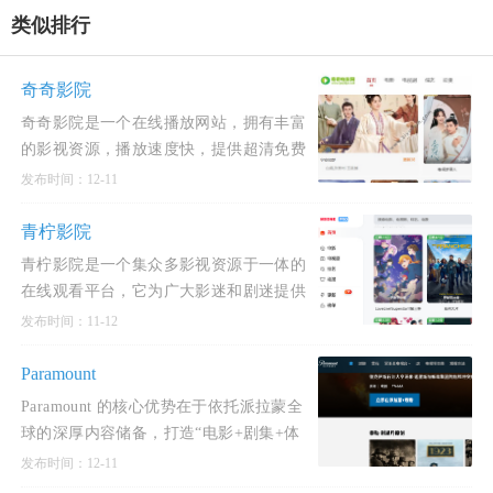
类似排行
奇奇影院
奇奇影院是一个在线播放网站，拥有丰富
的影视资源，播放速度快，提供超清免费
观影体验。
发布时间：12-11
青柠影院
青柠影院是一个集众多影视资源于一体的
在线观看平台，它为广大影迷和剧迷提供
了一个方便快捷的观影渠道。
发布时间：11-12
Paramount
Paramount 的核心优势在于依托派拉蒙全
球的深厚内容储备，打造“电影+剧集+体
育+新闻+家庭娱乐”的综合型流媒体平
发布时间：12-11
台，并以灵活的订阅