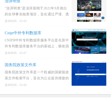
澎湃明查
“澎湃明查”是澎湃新闻于2021年9月推出
的全球事实核查项目，旨在通过严谨、透
明、讲求逻辑的溯源核查，对国际新闻热
发布时间：03-06
点事件及涉华不
Cnipr中外专利数据库
CNIPR中外专利数据库服务平台是在原中
外专利数据库服务平台的基础上，吸收国
内外先进专利检索系统的优点，采用国内
发布时间：03-07
先进的全文检索引
国务院政策文件库
国务院政策文件库是一个权威的国家级政
策文件检索平台，旨在为公众提供便捷的
政策文件查询服务。该文件库收录了国务
发布时间：03-06
院及其各部门发