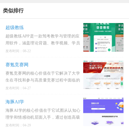
类似排行
超级教练
超级教练APP是一款驾考教学与管理的应
用软件，涵盖理论背题、教学视频、学员
管理、招生宣传等实用功能，教练可随时
发布时间：08-22
查看学员的模拟考
赛氪竞赛网
赛氪竞赛网的核心价值在于它解决了大学
生在寻找和参与高质量竞赛过程中面临的
信息不对称、流程繁琐、资源分散等核心
发布时间：04-27
痛点，通过平台
海豚AI学
海豚AI学的核心价值在于它试图从认知心
理学和情感动机层面入手，通过创造高吸
引力的知识载体(动画电影)和构建正向的
发布时间：04-29