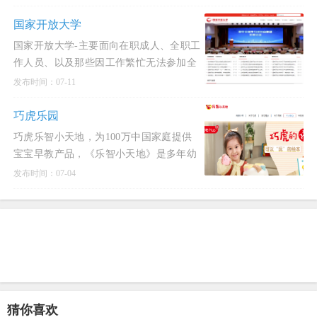
行为闭环(互动
国家开放大学
国家开放大学-主要面向在职成人、全职工
作人员、以及那些因工作繁忙无法参加全
日制学习的人群.
发布时间：07-11
巧虎乐园
巧虎乐智小天地，为100万中国家庭提供
宝宝早教产品，《乐智小天地》是多年幼
儿教育机构研究的分龄分版的儿童早教学
发布时间：07-04
习商品， 并有《巧虎
猜你喜欢