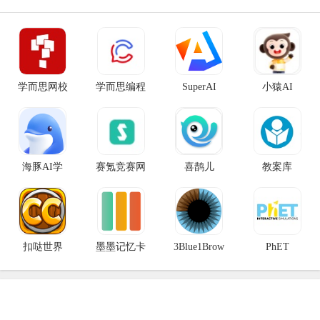
学而思网校
学而思编程
SuperAI
小猿AI
海豚AI学
赛氪竞赛网
喜鹊儿
教案库
扣哒世界
墨墨记忆卡
3Blue1Brow
PhET