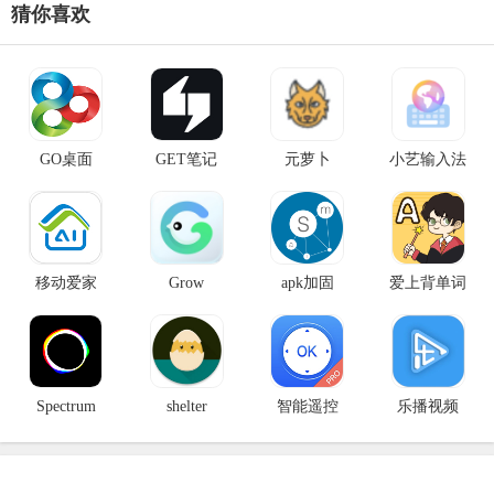
猜你喜欢
GO桌面
GET笔记
元萝卜
小艺输入法
移动爱家
Grow
apk加固
爱上背单词
Spectrum
shelter
智能遥控
乐播视频