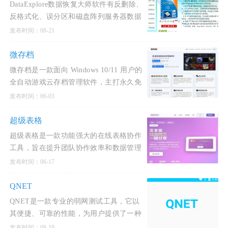
DataExplore数据恢复大师软件有反删除、
反格式化、误分区和磁盘阵列服务器数据
重组的数据恢复功能，对电子表格和电子
发布时间：08-21
文档等文件可
微存档
微存档是一款面向 Windows 10/11 用户的
全自动游戏云存档管理软件，主打永久免
费、轻量高效、安全可靠，致力于解决单
发布时间：06-03
机游戏存档丢失
超级表格
超级表格是一款功能强大的在线表格协作
工具，旨在提升团队协作效率和数据管理
能力。
发布时间：06-17
QNET
QNET是一款专业的弱网测试工具，它以
其便捷、可靠的性能，为用户提供了一种
功能完善的弱网模拟服务。
发布时间：08-19