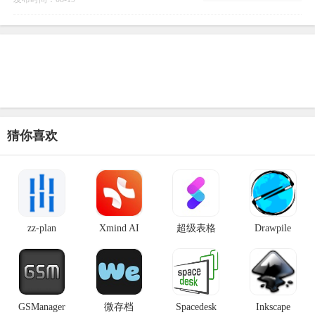
猜你喜欢
zz-plan
Xmind AI
超级表格
Drawpile
GSManager
微存档
Spacedesk
Inkscape