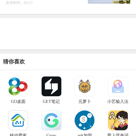
世界》游戏而设计。
发布时间：04-23
猜你喜欢
GO桌面
GET笔记
元萝卜
小艺输入法
移动爱家
Grow
apk加固
爱上背单词