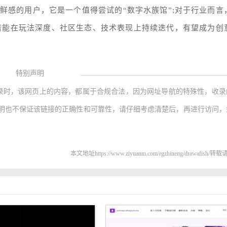
鲜感的用户，它是一个值得尝试的“数字水族馆”;对于行业而言
来若能在玩法深度、社区生态、技术表现上持续迭代，有望成为创
特别声明
录时，该网页上的内容，都属于合规合法，因为网址导航的特殊性，收录
明也不保证该链接的正确性和可靠性，请仔细考虑清楚后，再进行访问，
本文地址https://www.ziyuanm.com/rgzhineng/drawafish/