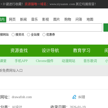
+ D 键进行收藏！
资源猫唯一域名：
www.ziyuanm .com 其它均属假冒！
站内
网页
新闻
音乐
影视
图片
购物
问答
地图
搜网站
搜资讯
全站搜
优惠券
资源查找
设计导航
教育学习
课堂
手机APP
Chrome插件
动漫网站
音乐歌词
sh最新免费网址入口
站网址：
drawafish.com
纠错
属分类：
收录日期：
AI设计
2026-01-19