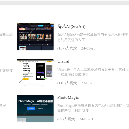
海艺AI(SeaArt)
智能商品
海艺AI(SeaArt)是一款革命性的全民艺术创作
它利用先进的人工...
(167)人喜欢
24-03-26
Uizard
Uizard是一个人工智能驱动的设计平台，它可
工智能技
手绘草图转换成漂亮...
(118)人喜欢
23-05-06
PhotoMagic
过程——
PhotoMagic是极睿科技专为电商行业打造的一款
商拍产品，利用AI技...
(89)人喜欢
24-05-31