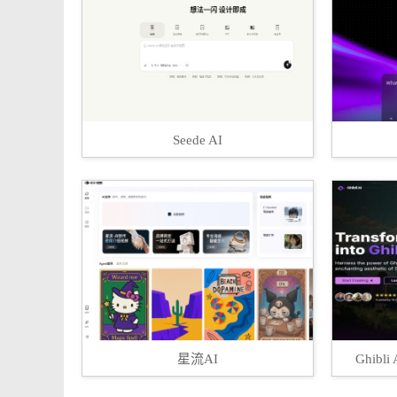
Seede AI
星流AI
Ghib