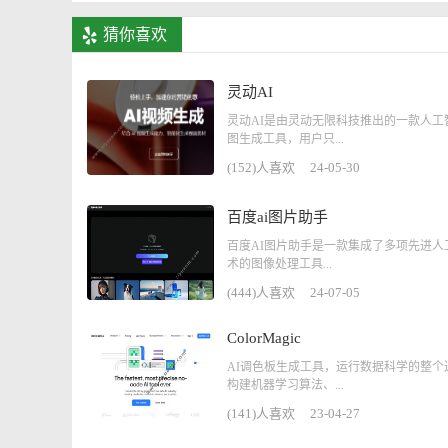
猜你喜欢
灵动AI
灵动AI是由灵动无限科技推出的一款人工
图生成工具，用户只...
(152)人喜欢
24-05-30
百度ai图片助手
百度AI图片助手是一款集成了多项先进人
术的图像处理工具...
(444)人喜欢
24-07-05
ColorMagic
AI调色板生成工具，运行数据科学的整个
构建机器学习算法、...
(141)人喜欢
23-04-27