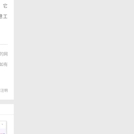
，它
意工
的网
如有
转载请注明