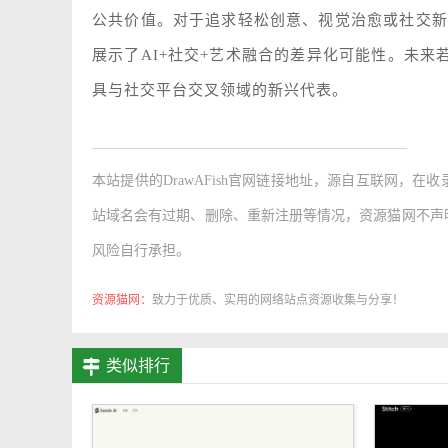
公共价值。对于追求轻松创意、视觉治愈或社交新
展示了AI+社交+艺术融合的差异化可能性。未
具与社交平台交叉领域的新兴代表。
本站提供的
DrawAFish官网链接地址
，源自互联网，在收
站域名会有过期、删除、重新注册等情况，资源猫网不声
风险自行承担。
资源猫网：
致力于优质、实用的网络站点资源收集与分享！
类似排行