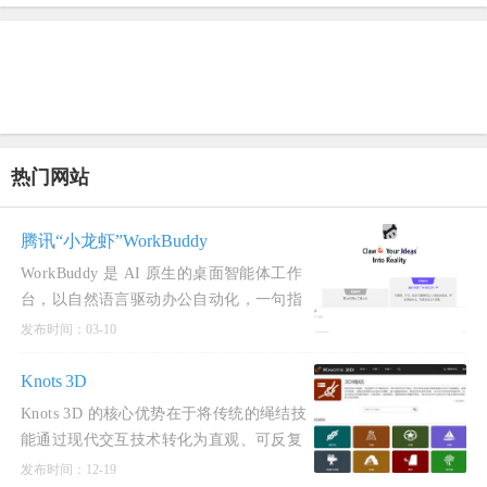
热门网站
腾讯“小龙虾”WorkBuddy
WorkBuddy 是 AI 原生的桌面智能体工作
台，以自然语言驱动办公自动化，一句指
令即可完成数据处理、内容创作与深度分
发布时间：03-10
析，直接验收可交付
Knots 3D
Knots 3D 的核心优势在于将传统的绳结技
能通过现代交互技术转化为直观、可反复
研习的 3D 动态体验，大幅降低了复杂绳
发布时间：12-19