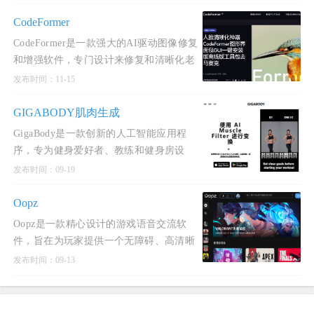
结的学习门槛
CodeFormer
CodeFormer是一款强大的AI驱动图像修复
和增强软件，专门设计来修复和清晰化老
旧照片。
发布时间：11-15
GIGABODY肌肉生成
GigaBody是一款创新的人工智能应用程
序，专为健身爱好者、教练和健身房设
计。
发布时间：09-19
Oopz
Oopz是一款精心设计的游戏语音交流软
件，旨在为玩家提供一个无障碍、高清晰
度的语音沟通平台，以增强游戏体验。
发布时间：09-13