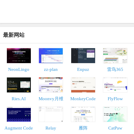
最新网站
NeonLingo
zz-plan
Enpuz
雷鸟365
Ries.AI
Moonvy月维
MonkeyCode
FlyFlow
Augment Code
Relay
雁阵
CatPaw