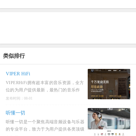
类似排行
VIPER HiFi
VIPERHiFi拥有超丰富的音乐资源，全方
位的为用户提供最新，最热门的音乐作
品，拥有极致无音损的播放系统
发布时间：08-01
听懂一切
听懂一切是一个聚焦高端音频设备与乐器
的专业平台，致力于为用户提供各类顶级