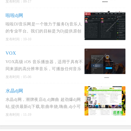
音频产品的最新试听信息与详细介绍，涵
发布时间：09-17
盖多个品类与知名
啦啦dj网
啦啦DJ音乐网是一个致力于服务Dj音乐人
的专业平台。我们的目标是为Dj提供原创
Dj作品和混音作品，并帮助他们完成从创
发布时间：10-10
作到作品上传再
VOX
VOX高级 iOS 音乐播放器，适用于具有不
同来源的高分辨率音乐，可播放任何音乐
文件，具有终极音质。
发布时间：05-06
水晶dj网
水晶dj网，潮牌夜店dj,dj舞曲 超劲爆dj网
站,提供最新dj下载,歌曲串烧,嗨曲,dj小可
电音舞曲,慢摇dj,mc喊麦dj网站,夜店歌曲,
发布时间：11-19
最好听的