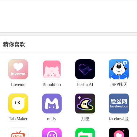
猜你喜欢
Lovemo
Bimobimo
Feelin AI
JSPP聊天
TalkMaker
mufy
月匣
facebowl脸