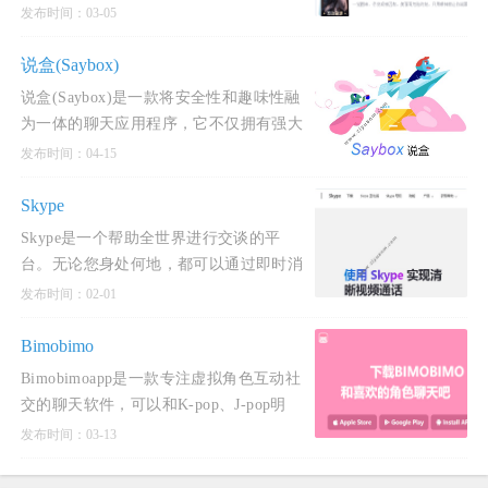
主导权与多元剧情，又能在个性化交流中
发布时间：03-05
获得情绪价值。
说盒(Saybox)
说盒(Saybox)是一款将安全性和趣味性融
为一体的聊天应用程序，它不仅拥有强大
的性能，还采用了极简的设计风格，旨在
发布时间：04-15
为用户提供一个既安
Skype
Skype是一个帮助全世界进行交谈的平
台。无论您身处何地，都可以通过即时消
息、语音或视频通话，用Skype向他人问
发布时间：02-01
候说声“你好”。
Bimobimo
Bimobimoapp是一款专注虚拟角色互动社
交的聊天软件，可以和K-pop、J-pop明
星、影视角色、动漫人物、V-Tuber以及
发布时间：03-13
原创角色跨次元对话