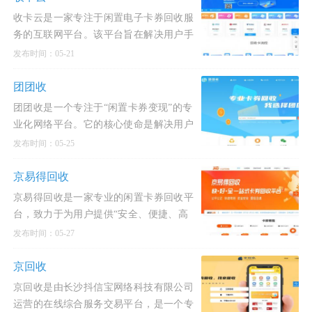
收卡云是一家专注于闲置电子卡券回收服
务的互联网平台。该平台旨在解决用户手
中闲置或即将过期的电子卡券（如购物
发布时间：05-21
卡、话费充值卡
团团收
团团收是一个专注于“闲置卡券变现”的专
业化网络平台。它的核心使命是解决用户
手中闲置或未使用完的购物卡、礼品卡、
发布时间：05-25
话费卡以
京易得回收
京易得回收是一家专业的闲置卡券回收平
台，致力于为用户提供“安全、便捷、高
效”的变现服务。专注于各类预付卡、礼
发布时间：05-27
品卡、购物卡
京回收
京回收是由长沙抖信宝网络科技有限公司
运营的在线综合服务交易平台，是一个专