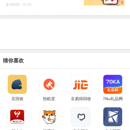
注于各类礼品卡、购物卡、话费卡、加油
发布时间：05-29
卡、游戏点卡
猜你喜欢
京回收
拍机堂
京易得回收
70ka礼品网