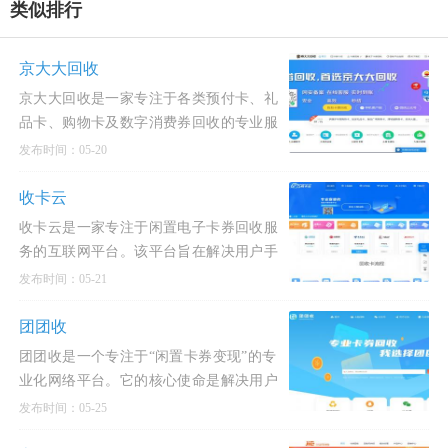
类似排行
京大大回收
京大大回收是一家专注于各类预付卡、礼
品卡、购物卡及数字消费券回收的专业服
务平台，致力于为用户提供安全、高效、
发布时间：05-20
透明的一站式
收卡云
收卡云是一家专注于闲置电子卡券回收服
务的互联网平台。该平台旨在解决用户手
中闲置或即将过期的电子卡券（如购物
发布时间：05-21
卡、话费充值卡
团团收
团团收是一个专注于“闲置卡券变现”的专
业化网络平台。它的核心使命是解决用户
手中闲置或未使用完的购物卡、礼品卡、
发布时间：05-25
话费卡以