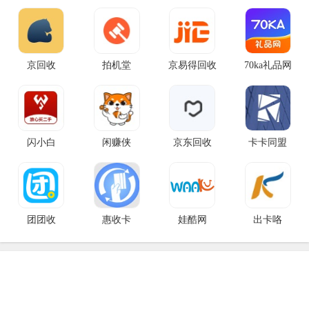
京回收
拍机堂
京易得回收
70ka礼品网
闪小白
闲赚侠
京东回收
卡卡同盟
团团收
惠收卡
娃酷网
出卡咯