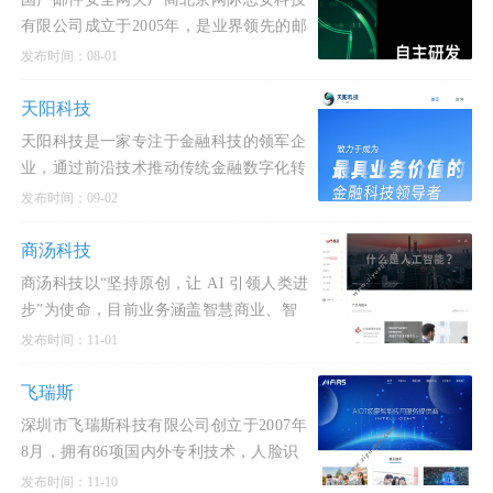
有限公司成立于2005年，是业界领先的邮
件安全产品
发布时间：08-01
天阳科技
天阳科技是一家专注于金融科技的领军企
业，通过前沿技术推动传统金融数字化转
型。
发布时间：09-02
商汤科技
商汤科技以“坚持原创，让 AI 引领人类进
步”为使命，目前业务涵盖智慧商业、智
慧城市、智慧生活、智能汽车四大板块。
发布时间：11-01
飞瑞斯
深圳市飞瑞斯科技有限公司创立于2007年
8月，拥有86项国内外专利技术，人脸识
别防伪技术国家标准起草单位，是国家级
发布时间：11-10