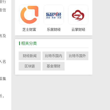
银行
准信
芝士财富
乐居财经
云掌财经
务及
相关分类
财经新闻
比特币国内
比特币国外
入名
阿思达克财
亿牛网
区块链
基金理财
募集
析，