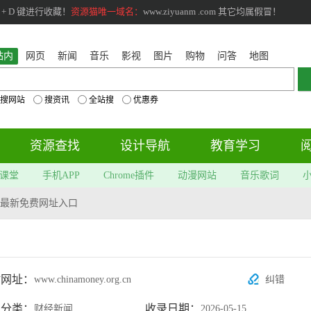
+ D 键进行收藏！
资源猫唯一域名：
www.ziyuanm .com 其它均属假冒！
站内
网页
新闻
音乐
影视
图片
购物
问答
地图
搜网站
搜资讯
全站搜
优惠券
资源查找
设计导航
教育学习
课堂
手机APP
Chrome插件
动漫网站
音乐歌词
最新免费网址入口
站网址：
www.chinamoney.org.cn
纠错
属分类：
收录日期：
财经新闻
2026-05-15